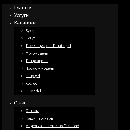
Главная
Услуги
Вакансии
Букер
Скаут
Текильщица — Tequila girl
Фотомодель
Танцовщица
Промо – модель
Party girl
Хостес
PR Model
О нас
Отзывы
Наши партнеры
Модельное агентство Diamond