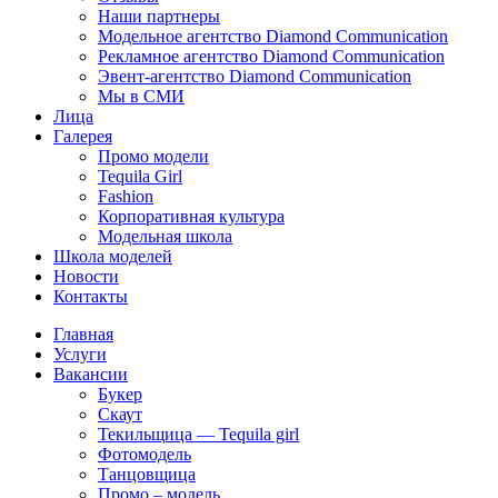
Наши партнеры
Модельное агентство Diamond Communication
Рекламное агентство Diamond Communication
Эвент-агентство Diamond Communication
Мы в СМИ
Лица
Галерея
Промо модели
Tequila Girl
Fashion
Корпоративная культура
Модельная школа
Школа моделей
Новости
Контакты
Главная
Услуги
Вакансии
Букер
Скаут
Текильщица — Tequila girl
Фотомодель
Танцовщица
Промо – модель