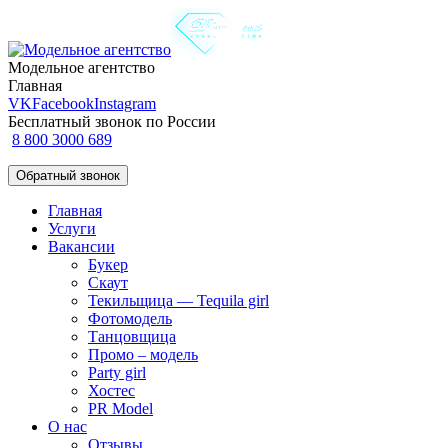
Модельное агентство
Главная
VK
Facebook
Instagram
Бесплатный звонок по России
8 800 3000 689
Обратный звонок
Главная
Услуги
Вакансии
Букер
Скаут
Текильщица — Tequila girl
Фотомодель
Танцовщица
Промо – модель
Party girl
Хостес
PR Model
О нас
Отзывы