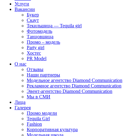
Услуги
Вакансии
Букер
Скаут
Текильщица — Tequila girl
Фотомодель
Танцовщица
Промо – модель
Party girl
Хостес
PR Model
О нас
Отзывы
Наши партнеры
Модельное агентство Diamond Communication
Рекламное агентство Diamond Communication
Эвент-агентство Diamond Communication
Мы в СМИ
Лица
Галерея
Промо модели
Tequila Girl
Fashion
Корпоративная культура
Модельная школа