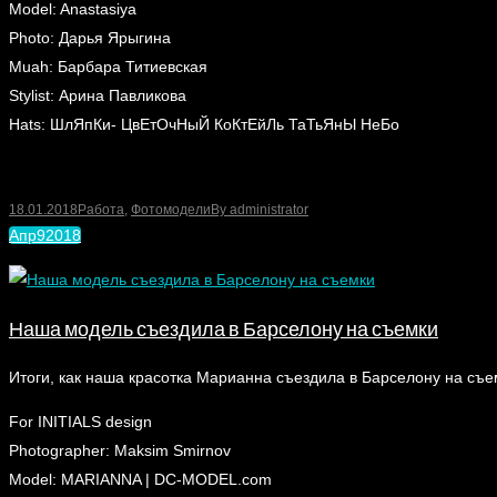
Model: Anastasiya
Photo: Дарья Ярыгина
Muah: Барбара Титиевская
Stylist: Арина Павликова
Hats: ШлЯпКи- ЦвЕтОчНыЙ КоКтЕйЛь ТаТьЯнЫ НеБо
18.01.2018
Работа
,
Фотомодели
By
administrator
Апр
9
2018
Наша модель съездила в Барселону на съемки
Итоги, как наша красотка Марианна съездила в Барселону на съе
For INITIALS design
Photographer: Maksim Smirnov
Model: MARIANNA | DC-MODEL.com