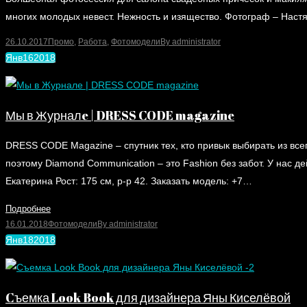
многих молодых невест. Нежность и изящество. Фотограф – Настя
26.10.2017
Промо
,
Работа
,
Фотомодели
By
administrator
Янв
16
2018
Мы в Журналe | DRESS CODE magazine
DRESS CODE Magazine – спутник тех, кто привык выбирать из вс
поэтому Diamond Communication – это Fashion без забот. У нас
Екатерина Рост: 175 см, р-р 42. Заказать модель: +7…
Подробнее
16.01.2018
Фотомодели
By
administrator
Янв
18
2018
Cъемка Look Book для дизайнера Яны Киселёвой