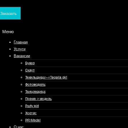
Заказать
Меню
Главная
Услуги
Вакансии
Букер
Скаут
Текильщица — Tequila girl
Фотомодель
Танцовщица
Промо – модель
Party girl
Хостес
PR Model
О нас