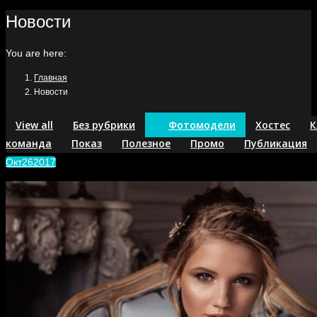
Новости
You are here:
Главная
Новости
View all
Без рубрики
Фотомодели
Хостес
К
команда
Показ
Полезное
Промо
Публикация
Окт
26
2017