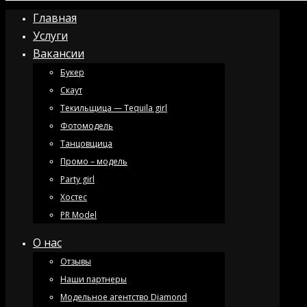
Главная
Услуги
Вакансии
Букер
Скаут
Текильщица — Tequila girl
Фотомодель
Танцовщица
Промо – модель
Party girl
Хостес
PR Model
О нас
Отзывы
Наши партнеры
Модельное агентство Diamond