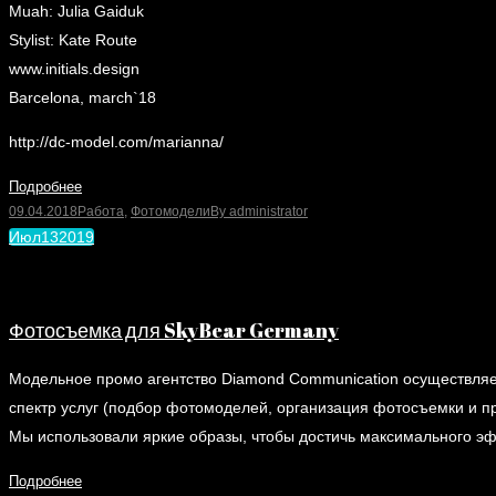
Muah: Julia Gaiduk
Stylist: Kate Route
www.initials.design
Barcelona, march`18
http://dc-model.com/marianna/
Подробнее
09.04.2018
Работа
,
Фотомодели
By
administrator
Июл
13
2019
Фотосъемка для SkyBear Germany
Модельное промо агентство Diamond Communication осуществляет
спектр услуг (подбор фотомоделей, организация фотосъемки и 
Мы использовали яркие образы, чтобы достичь максимального 
Подробнее