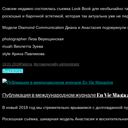
Совсем недавно состоялась съемка Look Book для необычайно та
роскошью и барочной эстетикой, которая так актуальна уже не пе
Модели Diamond Communication Диана и Анастасия подчеркнули 
photographer Лиза Верещинская
muah Виолетта Зуева
style Арина Павликова
18.01.2018
Работа
,
Фотомодели
By
administrator
Янв
18
2018
Публикация в международном журнале En Vie Maga
В новый 2018 год мы стремительно врываемся с долгожданной п
Роскошная съёмка, шикарная модель Анастасия и восхитительная