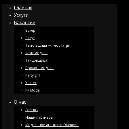
Главная
Услуги
Вакансии
Букер
Скаут
Текильщица — Tequila girl
Фотомодель
Танцовщица
Промо – модель
Party girl
Хостес
PR Model
О нас
Отзывы
Наши партнеры
Модельное агентство Diamond