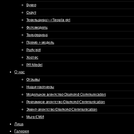
Букер
Скаут
Текильщица — Tequila girl
Фотомодель
Танцовщица
Промо – модель
Party girl
Хостес
PR Model
О нас
Отзывы
Наши партнеры
Модельное агентство Diamond Communication
Рекламное агентство Diamond Communication
Эвент-агентство Diamond Communication
Мы в СМИ
Лица
Галерея