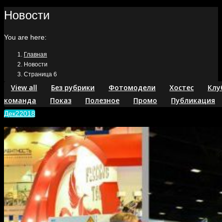
Новости
You are here:
Главная
Новости
Страница 6
View all
Без рубрики
Фотомодели
Хостес
Клу
команда
Показ
Полезное
Промо
Публикация
Дек
2
2018