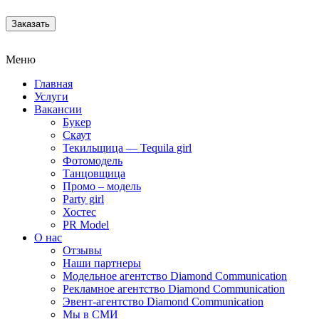
Заказать
Меню
Главная
Услуги
Вакансии
Букер
Скаут
Текильщица — Tequila girl
Фотомодель
Танцовщица
Промо – модель
Party girl
Хостес
PR Model
О нас
Отзывы
Наши партнеры
Модельное агентство Diamond Communication
Рекламное агентство Diamond Communication
Эвент-агентство Diamond Communication
Мы в СМИ