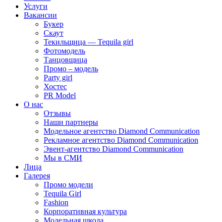
Услуги
Вакансии
Букер
Скаут
Текильщица — Tequila girl
Фотомодель
Танцовщица
Промо – модель
Party girl
Хостес
PR Model
О нас
Отзывы
Наши партнеры
Модельное агентство Diamond Communication
Рекламное агентство Diamond Communication
Эвент-агентство Diamond Communication
Мы в СМИ
Лица
Галерея
Промо модели
Tequila Girl
Fashion
Корпоративная культура
Модельная школа