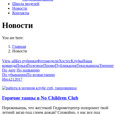
Школа моделей
Новости
Контакты
Новости
You are here:
Главная
Новости
View all
Без рубрики
Фотомодели
Хостес
Клубы
Наша
команда
Показ
Полезное
Промо
Публикация
Текильщицы
Тренин
По дате
По названию
По убыванию
По возрастанию
Июл
21
2017
Горячие танцы в No Children Club
Переживаешь, что жестокий Гидрометцентр похоронит твой
летний загар под слоем дождя? Спокойно, у нас все под