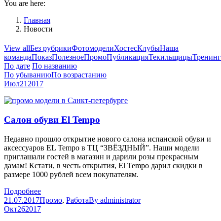
You are here:
Главная
Новости
View all
Без рубрики
Фотомодели
Хостес
Клубы
Наша
команда
Показ
Полезное
Промо
Публикация
Текильщицы
Тренин
По дате
По названию
По убыванию
По возрастанию
Июл
21
2017
Салон обуви El Tempo
Недавно прошло открытие нового салона испанской обуви и
аксессуаров EL Tempo в ТЦ “ЗВЁЗДНЫЙ”. Наши модели
приглашали гостей в магазин и дарили розы прекрасным
дамам! Кстати, в честь открытия, El Tempo дарил скидки в
размере 1000 рублей всем покупателям.
Подробнее
21.07.2017
Промо
,
Работа
By
administrator
Окт
26
2017