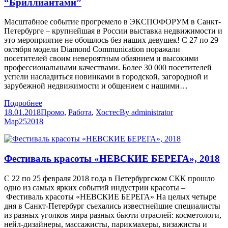
“Бриллиантами”
Масштабное событие прогремело в ЭКСПОФОРУМ в Санкт-
Петербурге – крупнейшая в России выставка недвижимости и
это мероприятие не обошлось без наших девушек! С 27 по 29
октября модели Diamond Communication поражали
посетителей своим невероятным обаянием и высокими
профессиональными качествами. Более 30 000 посетителей
успели насладиться новинками в городской, загородной и
зарубежной недвижимости и общением с нашими…
Подробнее
18.01.2018
Промо
,
Работа
,
Хостес
By
administrator
Мар
25
2018
Фестиваль красоты «НЕВСКИЕ БЕРЕГА», 2018
С 22 по 25 февраля 2018 года в Петербургском СКК прошло
одно из самых ярких событий индустрии красоты –
Фестиваль красоты «НЕВСКИЕ БЕРЕГА» На целых четыре
дня в Санкт-Петербург съехались известнейшие специалисты
из разных уголков мира разных бьюти отраслей: косметологи,
нейл-дизайнеры, массажисты, парикмахеры, визажисты и