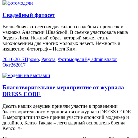
Свадебный фотосет
Волшебная фотосессия для салона свадебных причесок и
макияжа Анастасии Швабской. В съемке участвовала наша
бодель Лиза. Нежный образ, который может стать
вдохновением для многих молодых невест. Нежность и
изящество. Фотограф – Настя Ким.
26.10.2017
Промо
,
Работа
,
Фотомодели
By
administrator
Окт
26
2017
Благотворительное мероприятие от журнала
DRESS CODE
Десять наших девушек приняли участие в проведении
благотворительного мероприятия от журнала DRESS CODE.
В мероприятии также принял участие японский модельер и
дизайнер, Кензо Такада – легендарный основатель бренда
Kenzo. ✨