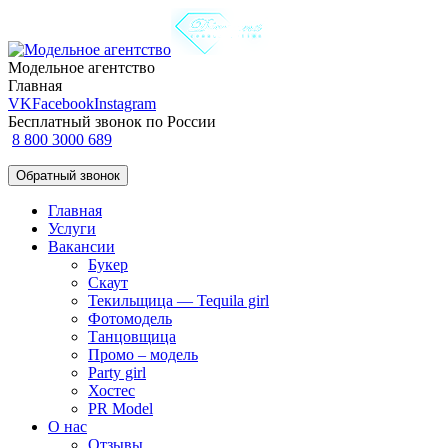
Модельное агентство
Главная
VK
Facebook
Instagram
Бесплатный звонок по России
8 800 3000 689
Обратный звонок
Главная
Услуги
Вакансии
Букер
Скаут
Текильщица — Tequila girl
Фотомодель
Танцовщица
Промо – модель
Party girl
Хостес
PR Model
О нас
Отзывы