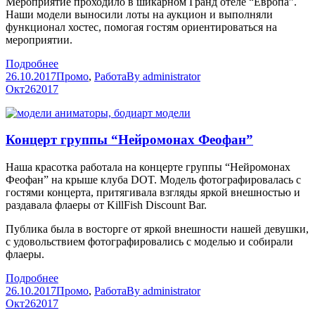
Мероприятие проходило в шикарном Гранд отеле “Европа”.
Наши модели выносили лоты на аукцион и выполняли
функционал хостес, помогая гостям ориентироваться на
мероприятии.
Подробнее
26.10.2017
Промо
,
Работа
By
administrator
Окт
26
2017
Концерт группы “Нейромонах Феофан”
Наша красотка работала на концерте группы “Нейромонах
Феофан” на крыше клуба DOT. Модель фотографировалась с
гостями концерта, притягивала взгляды яркой внешностью и
раздавала флаеры от KillFish Discount Bar.
Публика была в восторге от яркой внешности нашей девушки,
с удовольствием фотографировались с моделью и собирали
флаеры.
Подробнее
26.10.2017
Промо
,
Работа
By
administrator
Окт
26
2017