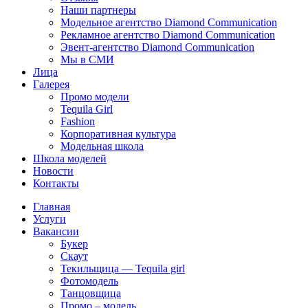
Наши партнеры
Модельное агентство Diamond Communication
Рекламное агентство Diamond Communication
Эвент-агентство Diamond Communication
Мы в СМИ
Лица
Галерея
Промо модели
Tequila Girl
Fashion
Корпоративная культура
Модельная школа
Школа моделей
Новости
Контакты
Главная
Услуги
Вакансии
Букер
Скаут
Текильщица — Tequila girl
Фотомодель
Танцовщица
Промо – модель