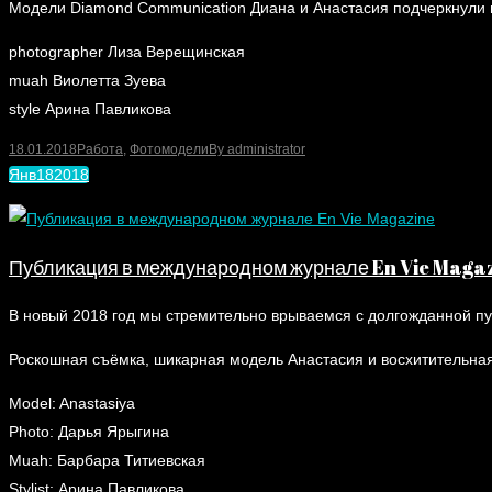
Модели Diamond Communication Диана и Анастасия подчеркнули 
photographer Лиза Верещинская
muah Виолетта Зуева
style Арина Павликова
18.01.2018
Работа
,
Фотомодели
By
administrator
Янв
18
2018
Публикация в международном журнале En Vie Maga
В новый 2018 год мы стремительно врываемся с долгожданной п
Роскошная съёмка, шикарная модель Анастасия и восхитительная
Model: Anastasiya
Photo: Дарья Ярыгина
Muah: Барбара Титиевская
Stylist: Арина Павликова