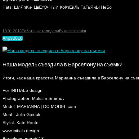
Hats: ШлЯпКи- ЦвЕтОчНыЙ КоКтЕйЛь ТаТьЯнЫ НеБо
18.01.2018
Работа
,
Фотомодели
By
administrator
Апр
9
2018
Наша модель съездила в Барселону на съемки
Итоги, как наша красотка Марианна съездила в Барселону на съе
For INITIALS design
Photographer: Maksim Smirnov
Model: MARIANNA | DC-MODEL.com
Muah: Julia Gaiduk
Stylist: Kate Route
www.initials.design
Barcelona, march`18