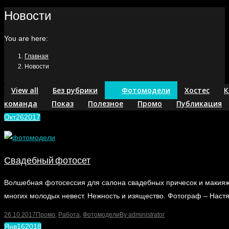
Новости
You are here:
Главная
Новости
View all
Без рубрики
Фотомодели
Хостес
К
команда
Показ
Полезное
Промо
Публикация
Окт
26
2017
Свадебный фотосет
Волшебная фотосессия для салона свадебных причесок и макияжа
многих молодых невест. Нежность и изящество. Фотограф – Настя
26.10.2017
Промо
,
Работа
,
Фотомодели
By
administrator
Янв
16
2018