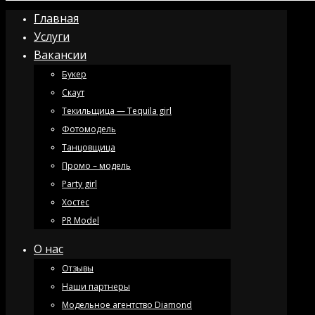
Главная
Услуги
Вакансии
Букер
Скаут
Текильщица — Tequila girl
Фотомодель
Танцовщица
Промо – модель
Party girl
Хостес
PR Model
О нас
Отзывы
Наши партнеры
Модельное агентство Diamond