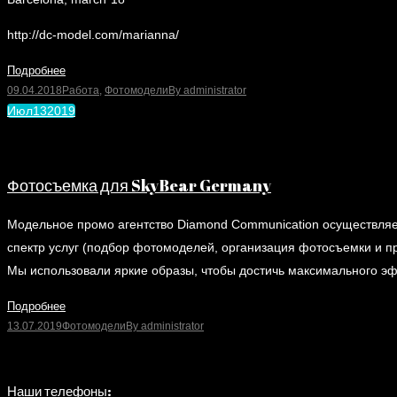
http://dc-model.com/marianna/
Подробнее
09.04.2018
Работа
,
Фотомодели
By
administrator
Июл
13
2019
Фотосъемка для SkyBear Germany
Модельное промо агентство Diamond Communication осуществляет
спектр услуг (подбор фотомоделей, организация фотосъемки и 
Мы использовали яркие образы, чтобы достичь максимального 
Подробнее
13.07.2019
Фотомодели
By
administrator
Наши телефоны: