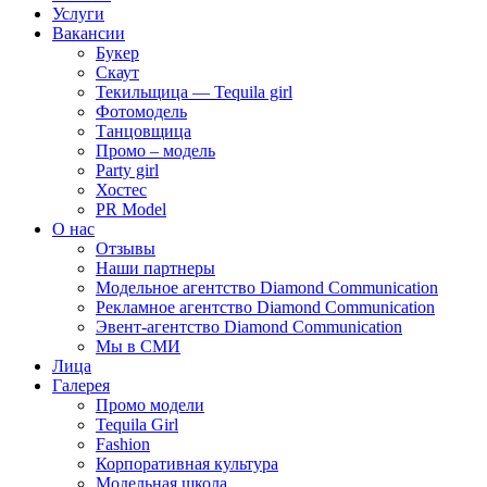
Услуги
Вакансии
Букер
Скаут
Текильщица — Tequila girl
Фотомодель
Танцовщица
Промо – модель
Party girl
Хостес
PR Model
О нас
Отзывы
Наши партнеры
Модельное агентство Diamond Communication
Рекламное агентство Diamond Communication
Эвент-агентство Diamond Communication
Мы в СМИ
Лица
Галерея
Промо модели
Tequila Girl
Fashion
Корпоративная культура
Модельная школа