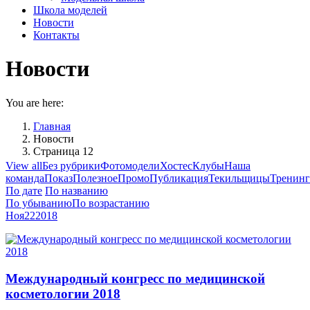
Школа моделей
Новости
Контакты
Новости
You are here:
Главная
Новости
Страница 12
View all
Без рубрики
Фотомодели
Хостес
Клубы
Наша
команда
Показ
Полезное
Промо
Публикация
Текильщицы
Тренин
По дате
По названию
По убыванию
По возрастанию
Ноя
22
2018
Международный конгресс по медицинской
косметологии 2018