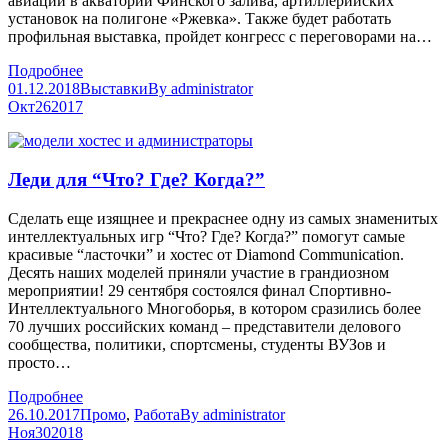
авиации в акватории Финского залива, артиллерийских
установок на полигоне «Ржевка». Также будет работать
профильная выставка, пройдет конгресс с переговорами на…
Подробнее
01.12.2018
Выставки
By
administrator
Окт
26
2017
Леди для “Что? Где? Когда?”
Сделать еще изящнее и прекраснее одну из самых знаменитых
интеллектуальных игр “Что? Где? Когда?” помогут самые
красивые “ласточки” и хостес от Diamond Communication.
Десять наших моделей приняли участие в грандиозном
мероприятии! 29 сентября состоялся финал Спортивно-
Интеллектуального Многоборья, в котором сразились более
70 лучших российских команд – представители делового
сообщества, политики, спортсмены, студенты ВУЗов и
просто…
Подробнее
26.10.2017
Промо
,
Работа
By
administrator
Ноя
30
2018