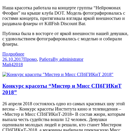
Наша красотка работала на концерте группы “Нейромонах
Феофан” на крыше клуба DOT. Модель фотографировалась с
гостями концерта, притягивала взгляды яркой внешностью и
раздавала флаеры от KillFish Discount Bar.
Публика была в восторге от яркой внешности нашей девушки,
с удовольствием фотографировались с моделью и собирали
флаеры.
Подробнее
26.10.2017
Промо
,
Работа
By
administrator
Май
4
2018
Конкурс красоты “Мистер и Мисс СПбГИКиТ
2018”
26 апреля 2018 состоялось одно из самых красивых шоу этой
весны – Конкурс красоты Института кино и телевидения –
«Мистер и Мисс СПбГИКиТ-2018» В состав жюри, которым
выпала честь судейства вошли 12 человек. Девушки
оценивали молодых людей и решали, кто станет Мистером
СПбГИКиТ-2018, а мужчины выбирали прекрасную Мисс.