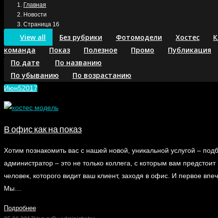
Главная
Новости
Страница 16
View all
Без рубрики
Фотомодели
Хостес
К
команда
Показ
Полезное
Промо
Публикация
По дате
По названию
По убыванию
По возрастанию
Июн
5
2017
В офис как на показ
Хотим познакомить вас с нашей новой, уникальной услугой – под
администратор – это не только коллега, с которым вам предстоит
человек, которого видит ваш клиент, заходя в офис. И первое в
Мы…
Подробнее