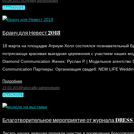
05.06.2017
Услуги
By
administrator
Мар
23
2018
Бранч для Невест 2018
18 марта на площадке Атриум-Холл состоялся познавательный Бр
потрясающе красивая выездная церемония с участием наших мод
Diamond Communication Жених: Руслан Р. | Модельное агентст
Communication Партнеры: Организация свадеб: NEW LIFE Weddi
Подробнее
23.03.2018
Работа
By
administrator
Окт
26
2017
Благотворительное мероприятие от журнала DRES
Десять наших девушек приняли участие в проведении благотвор