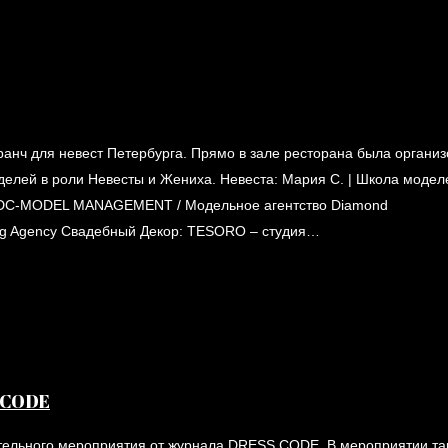
анч для невест Петербурга. Прямо в зале ресторана была органи
елей в роли Невесты и Жениха. Невеста: Мария С. | Школа модел
во DC-MODEL MANAGEMENT / Модельное агентство Diamond
ng Agency Свадебный Декор: TESORO – студия…
S CODE
ительного мероприятия от журнала DRESS CODE. В мероприятии та