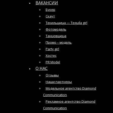
ВАКАНСИИ
Букер
Скаут
Текильщица — Tequila girl
Фотомодель
Танцовщица
Промо – модель
Party girl
Хостес
PR Model
О НАС
Отзывы
Наши партнеры
Модельное агентство Diamond
Communication
Рекламное агентство Diamond
Communication