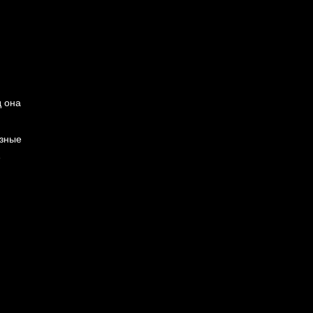
д она
азные
е