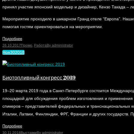
принял участие японский модельер и дизайнер, Кензо Такада – 
Мероприятие проходило в шикарном Гранд отеле “Европа”. Наши
помогая гостям ориентироваться на мероприятии.
Подробнее
26.10.2017
Промо
,
Работа
By
administrator
Ноя
30
2018
Биотопливный конгресс 2019
19–20 марта 2019 года в Санкт-Петербурге состоится Междунар
площадкой для обсуждения проблем изготовления и применения т
спикеров – представителей федеральных и транснациональных ко
Италии, Латвии, Финляндии, ФРГ, Франции и других государств.
Подробнее
30.11.2018
Выставки
By
administrator