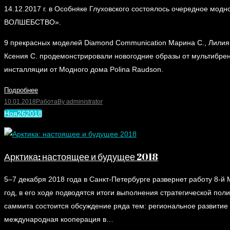
14.12.2017 г. в Особняке Глуховского состоялось очередное мо
ВОЛШЕБСТВО».
9 прекрасных моделей Diamond Communication Марина С., Лилия Т.
Ксения С. продемонстрировали новогодние образы от мультибренд
инсталляции от Модного дома Polina Raudson.
Подробнее
10.01.2018
Работа
By
administrator
Ноя
26
2018
Арктика: настоящее и будущее 2018
5–7 декабря 2018 года в Санкт-Петербурге развернет работу 8-
год, в его ходе подводятся итоги выполнения стратегической пол
саммита состоится обсуждение ряда тем: региональное развитие
международная кооперация в…