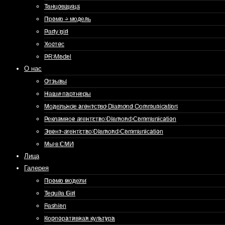
Танцовщица
Промо – модель
Party girl
Хостес
PR Model
О нас
Отзывы
Наши партнеры
Модельное агентство Diamond Communication
Рекламное агентство Diamond Communication
Эвент-агентство Diamond Communication
Мы в СМИ
Лица
Галерея
Промо модели
Tequila Girl
Fashion
Корпоративная культура