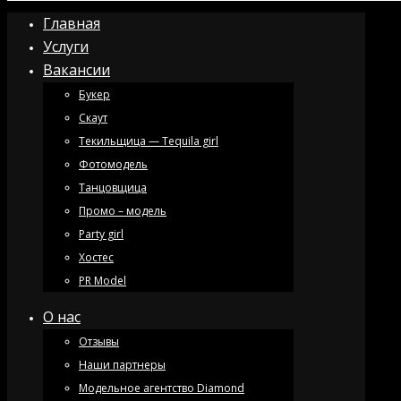
Главная
Услуги
Вакансии
Букер
Скаут
Текильщица — Tequila girl
Фотомодель
Танцовщица
Промо – модель
Party girl
Хостес
PR Model
О нас
Отзывы
Наши партнеры
Модельное агентство Diamond