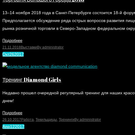
13–14 ноября 2018 года в Санкт-Петербурге состоится 18-й фор
Предполагается обсуждение ряда острых вопросов развития пище
рынка розничной торговли в Северо-Западном федеральном округе
Подробнее
21.11.2018
Выставки
By
administrator
Окт
26
2017
Тренинг Diamond Girls
Недавно прошел очередной регулярный тренинг для наших красото
днем!
Подробнее
26.10.2017
Работа
,
Текильщицы
,
Тренинги
By
administrator
Апр
12
2017