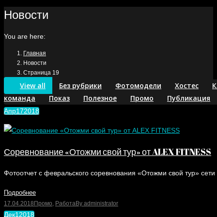
Новости
You are here:
Главная
Новости
Страница 19
View all
Без рубрики
Фотомодели
Хостес
К
команда
Показ
Полезное
Промо
Публикация
Апр
17
2018
Соревнование «Отожми свой тур» от ALEX FITNESS
Фотоотчет с февральского соревнования «Отожми свой тур» сет
Подробнее
17.04.2018
Промо
,
Работа
By
administrator
Дек
1
2018