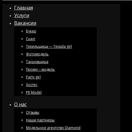
Главная
Услуги
Вакансии
Букер
Скаут
Текильщица — Tequila girl
Фотомодель
Танцовщица
Промо – модель
Party girl
Хостес
PR Model
О нас
Отзывы
Наши партнеры
Модельное агентство Diamond