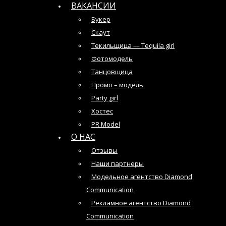
ВАКАНСИИ
Букер
Скаут
Текильщица — Tequila girl
Фотомодель
Танцовщица
Промо – модель
Party girl
Хостес
PR Model
О НАС
Отзывы
Наши партнеры
Модельное агентство Diamond
Communication
Рекламное агентство Diamond
Communication