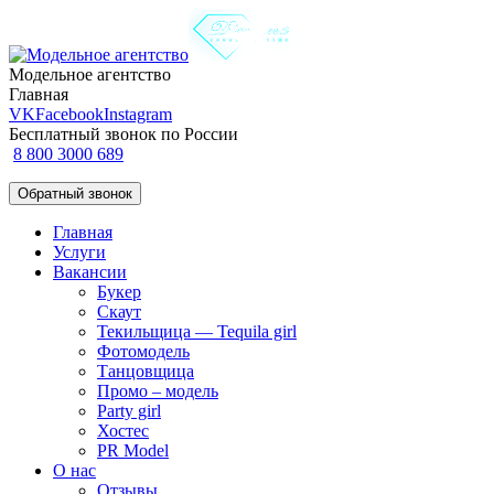
Модельное агентство
Главная
VK
Facebook
Instagram
Бесплатный звонок по России
8 800 3000 689
Обратный звонок
Главная
Услуги
Вакансии
Букер
Скаут
Текильщица — Tequila girl
Фотомодель
Танцовщица
Промо – модель
Party girl
Хостес
PR Model
О нас
Отзывы