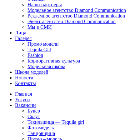
Наши партнеры
Модельное агентство Diamond Communication
Рекламное агентство Diamond Communication
Эвент-агентство Diamond Communication
Мы в СМИ
Лица
Галерея
Промо модели
Tequila Girl
Fashion
Корпоративная культура
Модельная школа
Школа моделей
Новости
Контакты
Главная
Услуги
Вакансии
Букер
Скаут
Текильщица — Tequila girl
Фотомодель
Танцовщица
Промо – модель