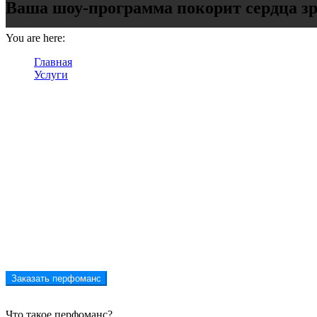
Ваша шоу-программа покорит сердца зр
You are here:
Главная
Услуги
Перфомансы
Заказать перфоманс
Что такое перфоманс?