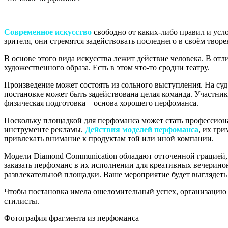
Современное искусство
свободно от каких-либо правил и усл
зрителя, они стремятся задействовать последнего в своём твор
В основе этого вида искусства лежит действие человека. В от
художественного образа. Есть в этом что-то сродни театру.
Произведение может состоять из сольного выступления. На су
постановке может быть задействована целая команда. Участник
физическая подготовка – основа хорошего перфоманса.
Поскольку площадкой для перфоманса может стать профессионал
инструменте рекламы.
Действия моделей перфоманса
, их гр
привлекать внимание к продуктам той или иной компании.
Модели Diamond Communication обладают отточенной грацией,
заказать перфоманс в их исполнении для креативных вечеринок
развлекательной площадки. Ваше мероприятие будет выглядеть 
Чтобы постановка имела ошеломительный успех, организацию
стилисты.
Фотография фрагмента из перфоманса