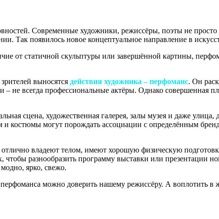
овностей. Современные художники, режиссёры, поэты не просто 
ении. Так появилось новое концептуальное направление в искусс
личие от статичной скульптуры или завершённой картины, перфо
д зрителей выносятся
действия художника – перфоманс
. Он рас
и – не всегда профессиональные актёры. Однако совершенная пл
ьная сцена, художественная галерея, залы музея и даже улица, 
им и костюмы могут порождать ассоциации с определённым бренд
 отлично владеют телом, имеют хорошую физическую подготовку
, чтобы разнообразить программу выставки или презентации нов
модно, ярко, свежо.
 перфоманса можно доверить нашему режиссёру. А воплотить в