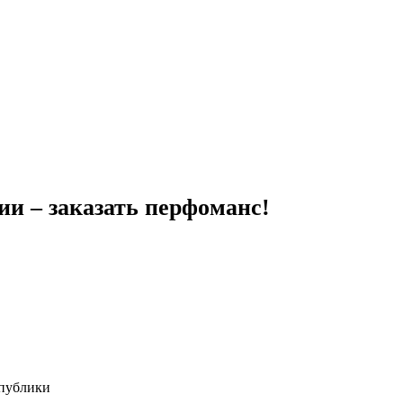
и – заказать перфоманс!
 публики