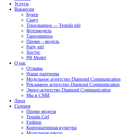
Услуги
Вакансии
Букер
Скаут
Текильщица — Tequila girl
Фотомодель
Танцовщица
Промо – модель
Party girl
Хостес
PR Model
О нас
Отзывы
Наши партнеры
Модельное агентство Diamond Communication
Рекламное агентство Diamond Communication
Эвент-агентство Diamond Communication
Мы в СМИ
Лица
Галерея
Промо модели
Tequila Girl
Fashion
Корпоративная культура
Модельная школа