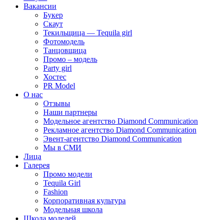
Вакансии
Букер
Скаут
Текильщица — Tequila girl
Фотомодель
Танцовщица
Промо – модель
Party girl
Хостес
PR Model
О нас
Отзывы
Наши партнеры
Модельное агентство Diamond Communication
Рекламное агентство Diamond Communication
Эвент-агентство Diamond Communication
Мы в СМИ
Лица
Галерея
Промо модели
Tequila Girl
Fashion
Корпоративная культура
Модельная школа
Школа моделей