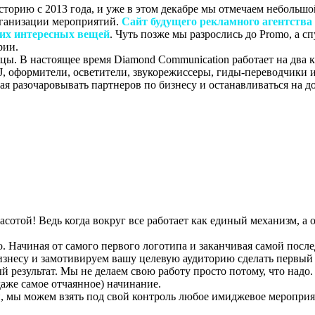
торию с 2013 года, и уже в этом декабре мы отмечаем небольшо
рганизации мероприятий.
Сайт будущего рекламного агентства 
их интересных вещей
. Чуть позже мы разрослись до Promo, а с
рии.
. В настоящее время Diamond Communication работает на два к
, оформители, осветители, звукорежиссеры, гиды-переводчики и
лая разочаровывать партнеров по бизнесу и останавливаться на 
Услуги рекламного агентства
асотой! Ведь когда вокруг все работает как единый механизм, 
о. Начиная от самого первого логотипа и заканчивая самой пос
знесу и замотивируем вашу целевую аудиторию сделать первый 
 результат. Мы не делаем свою работу просто потому, что надо
даже самое отчаянное) начинание.
, мы можем взять под свой контроль любое имиджевое мероприя