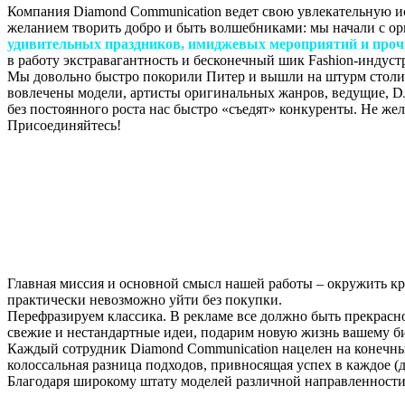
Компания Diamond Communication ведет свою увлекательную ис
желанием творить добро и быть волшебниками: мы начали с о
удивительных праздников, имиджевых мероприятий и проч
в работу экстравагантность и бесконечный шик Fashion-индуст
Мы довольно быстро покорили Питер и вышли на штурм столицы
вовлечены модели, артисты оригинальных жанров, ведущие, DJ
без постоянного роста нас быстро «съедят» конкуренты. Не же
Присоединяйтесь!
Главная миссия и основной смысл нашей работы – окружить кр
практически невозможно уйти без покупки.
Перефразируем классика. В рекламе все должно быть прекрасн
свежие и нестандартные идеи, подарим новую жизнь вашему би
Каждый сотрудник Diamond Communication нацелен на конечный
колоссальная разница подходов, привносящая успех в каждое (
Благодаря широкому штату моделей различной направленности