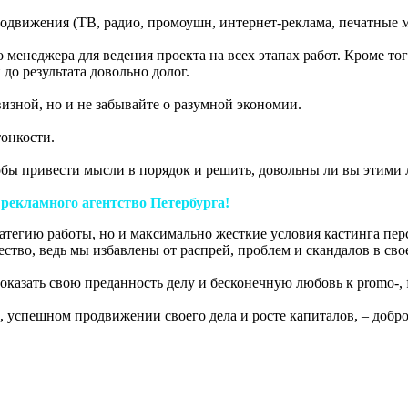
движения (ТВ, радио, промоушн, интернет-реклама, печатные ма
менеджера для ведения проекта на всех этапах работ. Кроме того
 до результата довольно долог.
изной, но и не забывайте о разумной экономии.
тонкости.
тобы привести мысли в порядок и решить, довольны ли вы этими
 рекламного агентство Петербурга!
ратегию работы, но и максимально жесткие условия кастинга пер
тво, ведь мы избавлены от распрей, проблем и скандалов в сво
казать свою преданность делу и бесконечную любовь к promo-, f
 успешном продвижении своего дела и росте капиталов, – добро