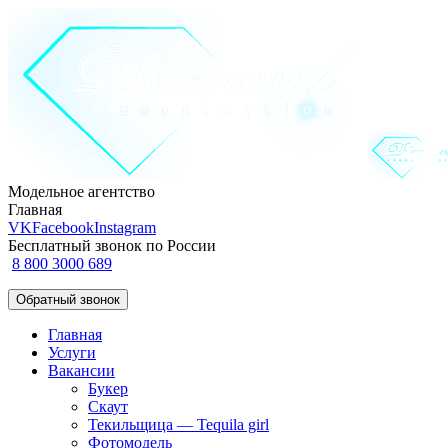
Модельное агентство
Главная
VK
Facebook
Instagram
Бесплатный звонок по России
8 800 3000 689
Обратный звонок
Главная
Услуги
Вакансии
Букер
Скаут
Текильщица — Tequila girl
Фотомодель