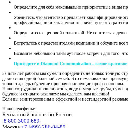
Определите для себя максимально приоритетные виды про
Убедитесь, что агентство предлагает квалифицированного 
профессионал, но и как личность – ведь путь от стратегии
Определитесь с ценовой политикой. Не гонитесь за дешев
Встретьтесь с представителями компании и обсудите все 
Возьмите небольшой тайм-аут после встречи для того, ч
Приходите в Diamond Communication – самое красивое
За пять лет работы мы сумели определить не только точную ст
давно стал одной большой семьей. Это немаловажное преимущес
тонкости, ведь обучение проводят настоящие профессионалы.
Наши сотрудники прошли огонь, воду и медные трубы, сумев до
будущее и открыто заявляем: мы сделаем вам красиво!
Если вы заинтересованы в эффектной и нестандартной рекламе,
Наши телефоны:
Бесплатный звонок по России
8 800 3000 689
Москва
+7 (499) 286-84-85