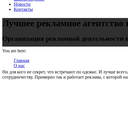
Новости
Контакты
Лучшее рекламное агентство 
Организация рекламной деятельности в
You are here:
Главная
О нас
Рекламное агентство Diamond Communication
Ни для кого не секрет, что встречают по одежке. И лучше все
сотрудничеству. Примерно так и работает реклама, с которой н