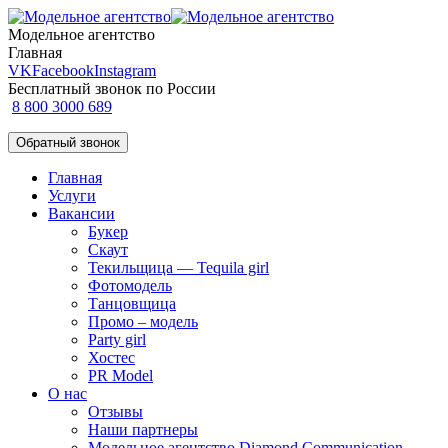
Модельное агентство
Главная
VK
Facebook
Instagram
Бесплатный звонок по России
8 800 3000 689
Обратный звонок
Главная
Услуги
Вакансии
Букер
Скаут
Текильщица — Tequila girl
Фотомодель
Танцовщица
Промо – модель
Party girl
Хостес
PR Model
О нас
Отзывы
Наши партнеры
Модельное агентство Diamond Communication