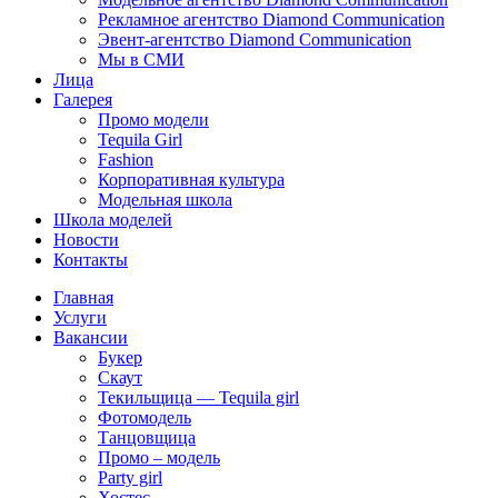
Рекламное агентство Diamond Communication
Эвент-агентство Diamond Communication
Мы в СМИ
Лица
Галерея
Промо модели
Tequila Girl
Fashion
Корпоративная культура
Модельная школа
Школа моделей
Новости
Контакты
Главная
Услуги
Вакансии
Букер
Скаут
Текильщица — Tequila girl
Фотомодель
Танцовщица
Промо – модель
Party girl
Хостес