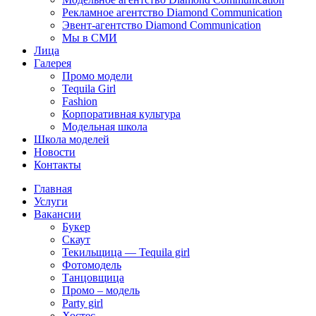
Рекламное агентство Diamond Communication
Эвент-агентство Diamond Communication
Мы в СМИ
Лица
Галерея
Промо модели
Tequila Girl
Fashion
Корпоративная культура
Модельная школа
Школа моделей
Новости
Контакты
Главная
Услуги
Вакансии
Букер
Скаут
Текильщица — Tequila girl
Фотомодель
Танцовщица
Промо – модель
Party girl
Хостес