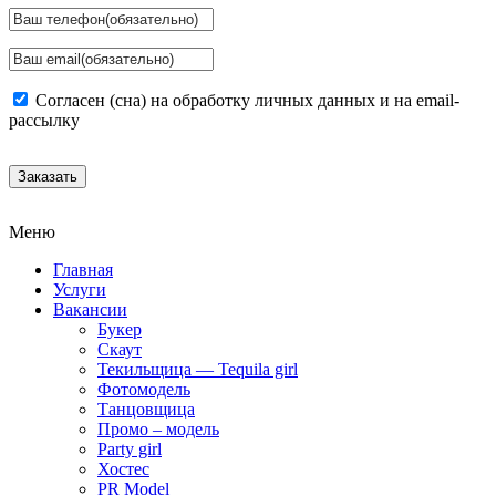
Согласен (сна) на обработку личных данных и на email-
рассылку
Заказать
Меню
Главная
Услуги
Вакансии
Букер
Скаут
Текильщица — Tequila girl
Фотомодель
Танцовщица
Промо – модель
Party girl
Хостес
PR Model