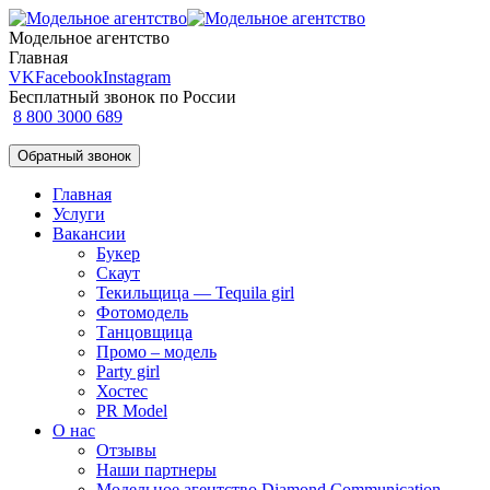
Модельное агентство
Главная
VK
Facebook
Instagram
Бесплатный звонок по России
8 800 3000 689
Обратный звонок
Главная
Услуги
Вакансии
Букер
Скаут
Текильщица — Tequila girl
Фотомодель
Танцовщица
Промо – модель
Party girl
Хостес
PR Model
О нас
Отзывы
Наши партнеры
Модельное агентство Diamond Communication