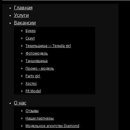
Главная
Услуги
Вакансии
Букер
Скаут
Текильщица — Tequila girl
Фотомодель
Танцовщица
Промо – модель
Party girl
Хостес
PR Model
О нас
Отзывы
Наши партнеры
Модельное агентство Diamond