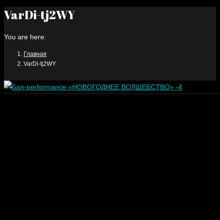
VarDi-tj2WY
You are here:
Главная
VarDi-tj2WY