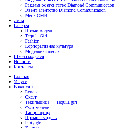
Рекламное агентство Diamond Communication
Эвент-агентство Diamond Communication
Мы в СМИ
Лица
Галерея
Промо модели
Tequila Girl
Fashion
Корпоративная культура
Модельная школа
Школа моделей
Новости
Контакты
Главная
Услуги
Вакансии
Букер
Скаут
Текильщица — Tequila girl
Фотомодель
Танцовщица
Промо – модель
Party girl
Хостес