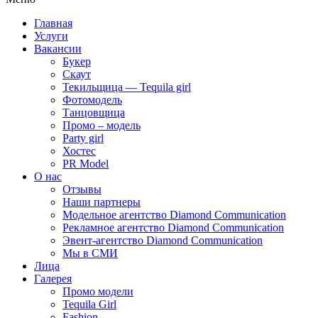
Главная
Услуги
Вакансии
Букер
Скаут
Текильщица — Tequila girl
Фотомодель
Танцовщица
Промо – модель
Party girl
Хостес
PR Model
О нас
Отзывы
Наши партнеры
Модельное агентство Diamond Communication
Рекламное агентство Diamond Communication
Эвент-агентство Diamond Communication
Мы в СМИ
Лица
Галерея
Промо модели
Tequila Girl
Fashion