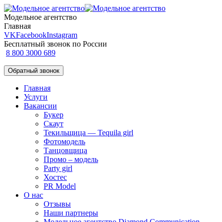
Модельное агентство
Главная
VK
Facebook
Instagram
Бесплатный звонок по России
8 800 3000 689
Обратный звонок
Главная
Услуги
Вакансии
Букер
Скаут
Текильщица — Tequila girl
Фотомодель
Танцовщица
Промо – модель
Party girl
Хостес
PR Model
О нас
Отзывы
Наши партнеры
Модельное агентство Diamond Communication