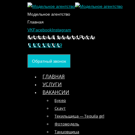
Модельное агентство
Главная
VK
Facebook
Instagram
Бесплатный звонок по России
8 800 3000 689
Обратный звонок
ГЛАВНАЯ
УСЛУГИ
ВАКАНСИИ
Букер
Скаут
Текильщица — Tequila girl
Фотомодель
Танцовщица