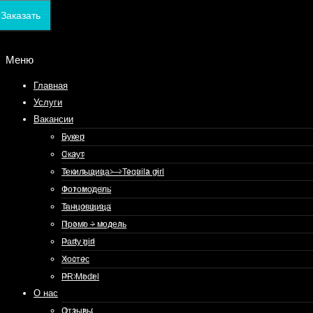
Заказать
Меню
Главная
Услуги
Вакансии
Букер
Скаут
Текильщица — Tequila girl
Фотомодель
Танцовщица
Промо – модель
Party girl
Хостес
PR Model
О нас
Отзывы