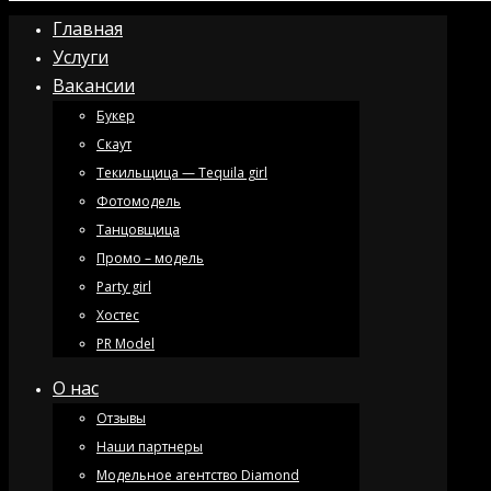
Главная
Услуги
Вакансии
Букер
Скаут
Текильщица — Tequila girl
Фотомодель
Танцовщица
Промо – модель
Party girl
Хостес
PR Model
О нас
Отзывы
Наши партнеры
Модельное агентство Diamond