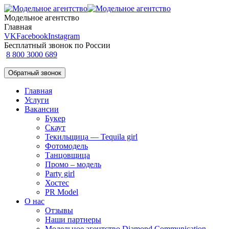
Модельное агентство
Главная
VK
Facebook
Instagram
Бесплатный звонок по России
8 800 3000 689
Обратный звонок
Главная
Услуги
Вакансии
Букер
Скаут
Текильщица — Tequila girl
Фотомодель
Танцовщица
Промо – модель
Party girl
Хостес
PR Model
О нас
Отзывы
Наши партнеры
Модельное агентство Diamond Communication