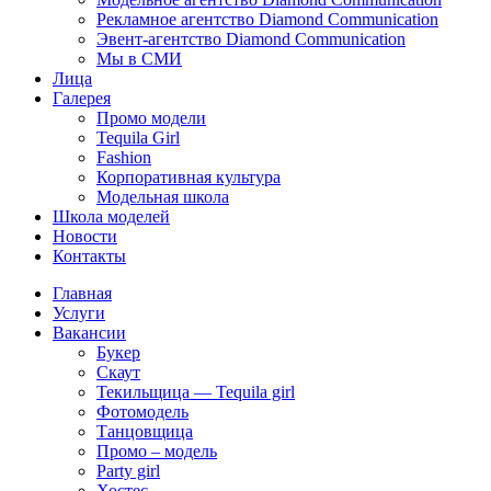
Рекламное агентство Diamond Communication
Эвент-агентство Diamond Communication
Мы в СМИ
Лица
Галерея
Промо модели
Tequila Girl
Fashion
Корпоративная культура
Модельная школа
Школа моделей
Новости
Контакты
Главная
Услуги
Вакансии
Букер
Скаут
Текильщица — Tequila girl
Фотомодель
Танцовщица
Промо – модель
Party girl
Хостес