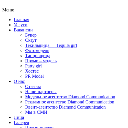
Меню
Главная
Услуги
Вакансии
Букер
Скаут
Текильщица — Tequila girl
Фотомодель
Танцовщица
Промо – модель
Party girl
Хостес
PR Model
О нас
Отзывы
Наши партнеры
Модельное агентство Diamond Communication
Рекламное агентство Diamond Communication
Эвент-агентство Diamond Communication
Мы в СМИ
Лица
Галерея
Промо модели