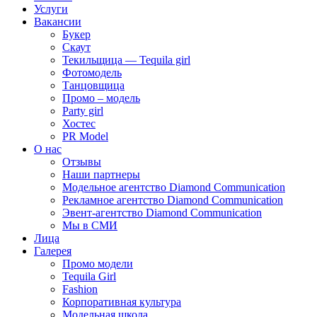
Услуги
Вакансии
Букер
Скаут
Текильщица — Tequila girl
Фотомодель
Танцовщица
Промо – модель
Party girl
Хостес
PR Model
О нас
Отзывы
Наши партнеры
Модельное агентство Diamond Communication
Рекламное агентство Diamond Communication
Эвент-агентство Diamond Communication
Мы в СМИ
Лица
Галерея
Промо модели
Tequila Girl
Fashion
Корпоративная культура
Модельная школа