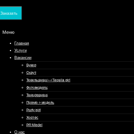
Заказать
Меню
Главная
Услуги
Вакансии
Букер
Скаут
Текильщица — Tequila girl
Фотомодель
Танцовщица
Промо – модель
Party girl
Хостес
PR Model
О нас