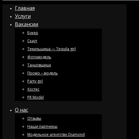
Главная
Услуги
Вакансии
Букер
Скаут
Текильщица — Tequila girl
Фотомодель
Танцовщица
Промо – модель
Party girl
Хостес
PR Model
О нас
Отзывы
Наши партнеры
Модельное агентство Diamond