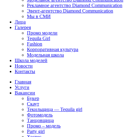
Рекламное агентство Diamond Communication
Эвент-агентство Diamond Communication
Мы в СМИ
Лица
Галерея
Промо модели
Tequila Girl
Fashion
Корпоративная культура
Модельная школа
Школа моделей
Новости
Контакты
Главная
Услуги
Вакансии
Букер
Скаут
Текильщица — Tequila girl
Фотомодель
Танцовщица
Промо – модель
Party girl
Хостес