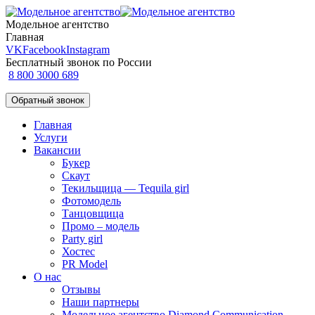
Модельное агентство
Главная
VK
Facebook
Instagram
Бесплатный звонок по России
8 800 3000 689
Обратный звонок
Главная
Услуги
Вакансии
Букер
Скаут
Текильщица — Tequila girl
Фотомодель
Танцовщица
Промо – модель
Party girl
Хостес
PR Model
О нас
Отзывы
Наши партнеры
Модельное агентство Diamond Communication