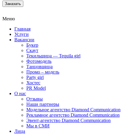
Заказать
Меню
Главная
Услуги
Вакансии
Букер
Скаут
Текильщица — Tequila girl
Фотомодель
Танцовщица
Промо – модель
Party girl
Хостес
PR Model
О нас
Отзывы
Наши партнеры
Модельное агентство Diamond Communication
Рекламное агентство Diamond Communication
Эвент-агентство Diamond Communication
Мы в СМИ
Лица