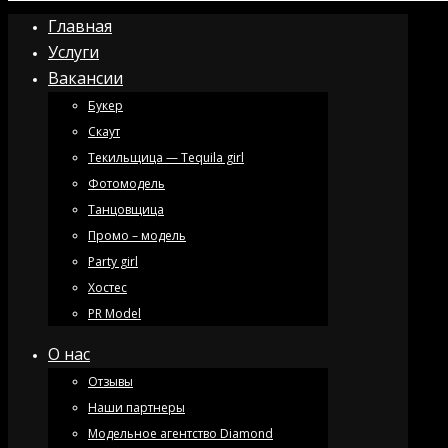
Главная
Услуги
Вакансии
Букер
Скаут
Текильщица — Tequila girl
Фотомодель
Танцовщица
Промо – модель
Party girl
Хостес
PR Model
О нас
Отзывы
Наши партнеры
Модельное агентство Diamond