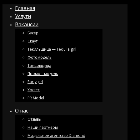
Главная
Услуги
Вакансии
Букер
Скаут
Текильщица — Tequila girl
Фотомодель
Танцовщица
Промо – модель
Party girl
Хостес
PR Model
О нас
Отзывы
Наши партнеры
Модельное агентство Diamond