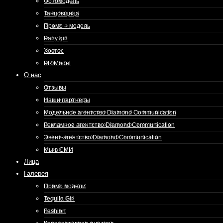
Фотомодель
Танцовщица
Промо – модель
Party girl
Хостес
PR Model
О нас
Отзывы
Наши партнеры
Модельное агентство Diamond Communication
Рекламное агентство Diamond Communication
Эвент-агентство Diamond Communication
Мы в СМИ
Лица
Галерея
Промо модели
Tequila Girl
Fashion