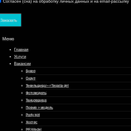
Согласен (сна) на обработку личных данных и на email-рассылку
Заказать
Меню
Главная
Услуги
Вакансии
Букер
Скаут
Текильщица — Tequila girl
Фотомодель
Танцовщица
Промо – модель
Party girl
Хостес
PR Model