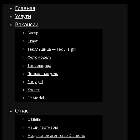
Главная
Услуги
Вакансии
Букер
Скаут
Текильщица — Tequila girl
Фотомодель
Танцовщица
Промо – модель
Party girl
Хостес
PR Model
О нас
Отзывы
Наши партнеры
Модельное агентство Diamond