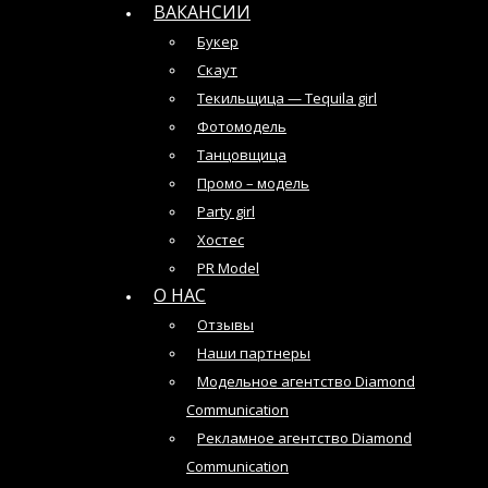
ВАКАНСИИ
Букер
Скаут
Текильщица — Tequila girl
Фотомодель
Танцовщица
Промо – модель
Party girl
Хостес
PR Model
О НАС
Отзывы
Наши партнеры
Модельное агентство Diamond
Communication
Рекламное агентство Diamond
Communication