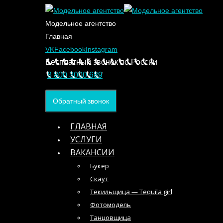
Модельное агентство
Главная
VK
Facebook
Instagram
Бесплатный звонок по России
8 800 3000 689
Обратный звонок
ГЛАВНАЯ
УСЛУГИ
ВАКАНСИИ
Букер
Скаут
Текильщица — Tequila girl
Фотомодель
Танцовщица