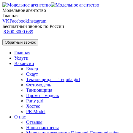
Модельное агентство
Главная
VK
Facebook
Instagram
Бесплатный звонок по России
8 800 3000 689
Обратный звонок
Главная
Услуги
Вакансии
Букер
Скаут
Текильщица — Tequila girl
Фотомодель
Танцовщица
Промо – модель
Party girl
Хостес
PR Model
О нас
Отзывы
Наши партнеры
Модельное агентство Diamond Communication