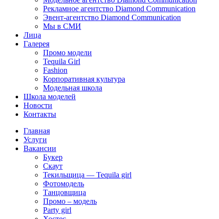
Рекламное агентство Diamond Communication
Эвент-агентство Diamond Communication
Мы в СМИ
Лица
Галерея
Промо модели
Tequila Girl
Fashion
Корпоративная культура
Модельная школа
Школа моделей
Новости
Контакты
Главная
Услуги
Вакансии
Букер
Скаут
Текильщица — Tequila girl
Фотомодель
Танцовщица
Промо – модель
Party girl
Хостес