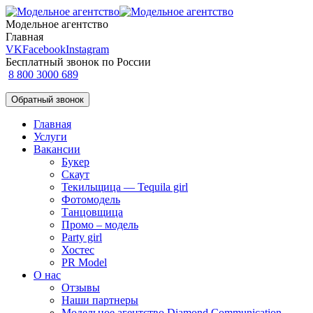
Модельное агентство
Главная
VK
Facebook
Instagram
Бесплатный звонок по России
8 800 3000 689
Обратный звонок
Главная
Услуги
Вакансии
Букер
Скаут
Текильщица — Tequila girl
Фотомодель
Танцовщица
Промо – модель
Party girl
Хостес
PR Model
О нас
Отзывы
Наши партнеры
Модельное агентство Diamond Communication