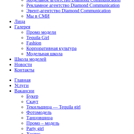
Рекламное агентство Diamond Communication
Эвент-агентство Diamond Communication
Мы в СМИ
Лица
Галерея
Промо модели
Tequila Girl
Fashion
Корпоративная культура
Модельная школа
Школа моделей
Новости
Контакты
Главная
Услуги
Вакансии
Букер
Скаут
Текильщица — Tequila girl
Фотомодель
Танцовщица
Промо – модель
Party girl
Хостес