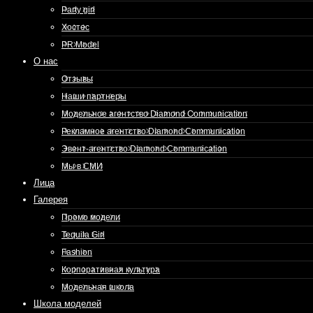
Party girl
Хостес
PR Model
О нас
Отзывы
Наши партнеры
Модельное агентство Diamond Communication
Рекламное агентство Diamond Communication
Эвент-агентство Diamond Communication
Мы в СМИ
Лица
Галерея
Промо модели
Tequila Girl
Fashion
Корпоративная культура
Модельная школа
Школа моделей