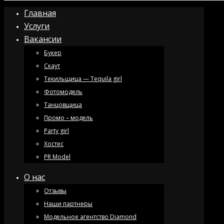
Главная
Услуги
Вакансии
Букер
Скаут
Текильщица — Tequila girl
Фотомодель
Танцовщица
Промо – модель
Party girl
Хостес
PR Model
О нас
Отзывы
Наши партнеры
Модельное агентство Diamond