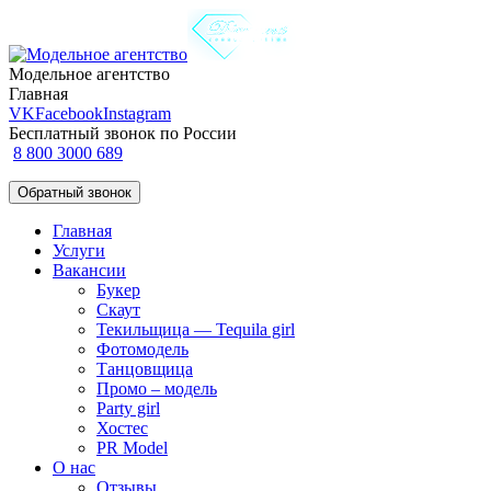
Модельное агентство
Главная
VK
Facebook
Instagram
Бесплатный звонок по России
8 800 3000 689
Обратный звонок
Главная
Услуги
Вакансии
Букер
Скаут
Текильщица — Tequila girl
Фотомодель
Танцовщица
Промо – модель
Party girl
Хостес
PR Model
О нас
Отзывы