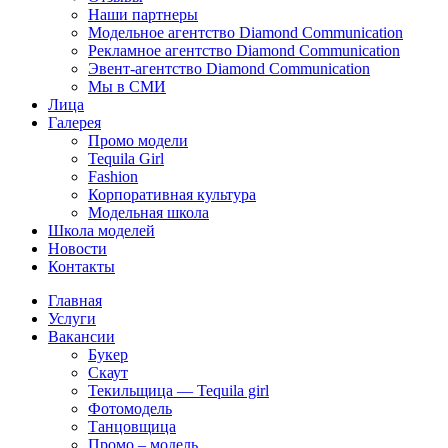
Наши партнеры
Модельное агентство Diamond Communication
Рекламное агентство Diamond Communication
Эвент-агентство Diamond Communication
Мы в СМИ
Лица
Галерея
Промо модели
Tequila Girl
Fashion
Корпоративная культура
Модельная школа
Школа моделей
Новости
Контакты
Главная
Услуги
Вакансии
Букер
Скаут
Текильщица — Tequila girl
Фотомодель
Танцовщица
Промо – модель