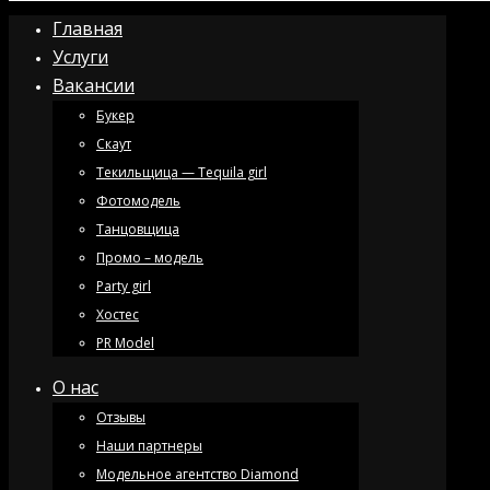
Главная
Услуги
Вакансии
Букер
Скаут
Текильщица — Tequila girl
Фотомодель
Танцовщица
Промо – модель
Party girl
Хостес
PR Model
О нас
Отзывы
Наши партнеры
Модельное агентство Diamond