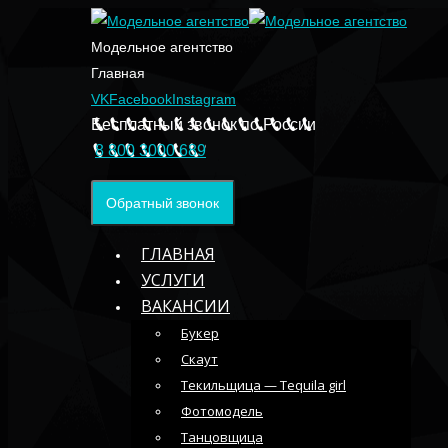
Модельное агентство
Главная
VK
Facebook
Instagram
Бесплатный звонок по России
8 800 3000 689
Обратный звонок
ГЛАВНАЯ
УСЛУГИ
ВАКАНСИИ
Букер
Скаут
Текильщица — Tequila girl
Фотомодель
Танцовщица