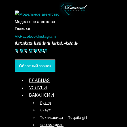
Модельное агентство
Главная
VK
Facebook
Instagram
Бесплатный звонок по России
8 800 3000 689
Обратный звонок
ГЛАВНАЯ
УСЛУГИ
ВАКАНСИИ
Букер
Скаут
Текильщица — Tequila girl
Фотомодель