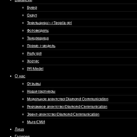
Букер
Скаут
Текильщица — Tequila girl
Фотомодель
Танцовщица
Промо – модель
Party girl
Хостес
PR Model
О нас
Отзывы
Наши партнеры
Модельное агентство Diamond Communication
Рекламное агентство Diamond Communication
Эвент-агентство Diamond Communication
Мы в СМИ
Лица
Галерея