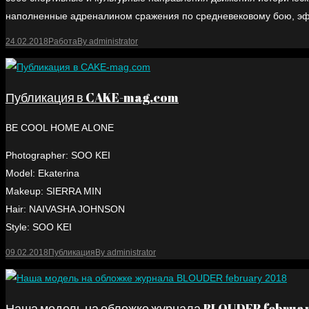
наполненные адреналином сражения по средневековому бою, эф
24.02.2018
Работа
By
administrator
Публикация в CAKE-mag.com
BE COOL HOME ALONE
Photographer: SOO KEI
Model: Ekaterina
Makeup: SIERRA MIN
Hair: NAIVASHA JOHNSON
Style: SOO KEI
09.02.2018
Публикация
By
administrator
Наша модель на обложке журнала BLOUDER februa