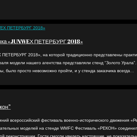
тавка «JUNWEХ ПЕТЕРБУРГ 2018»
 ПЕТЕРБУРГ 2018», на которой традиционно представлены практи
раля модели нашего агентства представляли стенд “Золото Урала”.
ы, было просто невозможно пройти, и у стенда заказчика всегда…
кон”
ний всероссийский фестиваль военно-исторического движения «Ре
овательных моделей на стенде WMFC Фестиваль «РЕКОН» соединил
й реконструкции. Гости смогли увидеть настоящие, не показатель