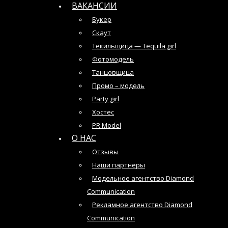
ВАКАНСИИ
Букер
Скаут
Текильщица — Tequila girl
Фотомодель
Танцовщица
Промо – модель
Party girl
Хостес
PR Model
О НАС
Отзывы
Наши партнеры
Модельное агентство Diamond
Communication
Рекламное агентство Diamond
Communication