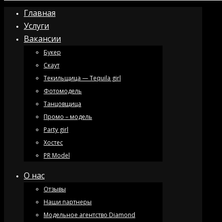
Главная
Услуги
Вакансии
Букер
Скаут
Текильщица — Tequila girl
Фотомодель
Танцовщица
Промо – модель
Party girl
Хостес
PR Model
О нас
Отзывы
Наши партнеры
Модельное агентство Diamond