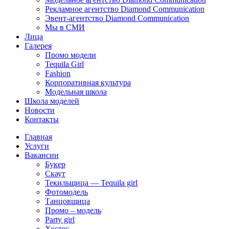
Рекламное агентство Diamond Communication
Эвент-агентство Diamond Communication
Мы в СМИ
Лица
Галерея
Промо модели
Tequila Girl
Fashion
Корпоративная культура
Модельная школа
Школа моделей
Новости
Контакты
Главная
Услуги
Вакансии
Букер
Скаут
Текильщица — Tequila girl
Фотомодель
Танцовщица
Промо – модель
Party girl
Хостес