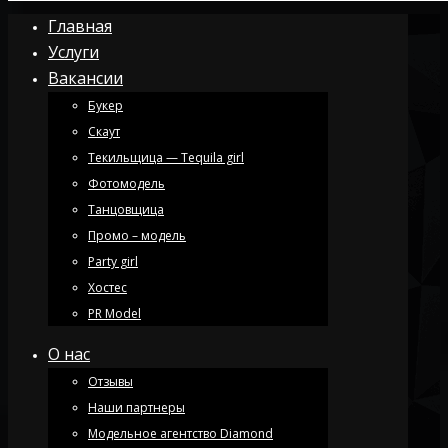
Главная
Услуги
Вакансии
Букер
Скаут
Текильщица — Tequila girl
Фотомодель
Танцовщица
Промо – модель
Party girl
Хостес
PR Model
О нас
Отзывы
Наши партнеры
Модельное агентство Diamond