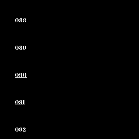
088
089
090
091
092