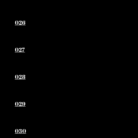
026
027
028
029
030