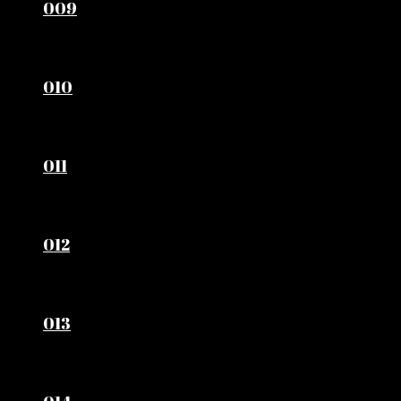
009
010
011
012
013