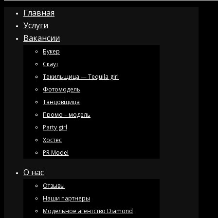
Главная
Услуги
Вакансии
Букер
Скаут
Текильщица — Tequila girl
Фотомодель
Танцовщица
Промо – модель
Party girl
Хостес
PR Model
О нас
Отзывы
Наши партнеры
Модельное агентство Diamond