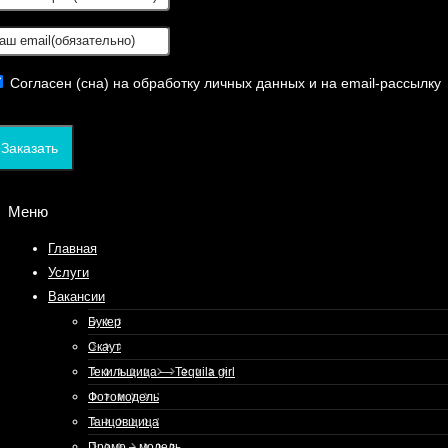
Согласен (сна) на обработку личных данных и на email-рассылку
Заказать
Меню
Главная
Услуги
Вакансии
Букер
Скаут
Текильщица — Tequila girl
Фотомодель
Танцовщица
Промо – модель