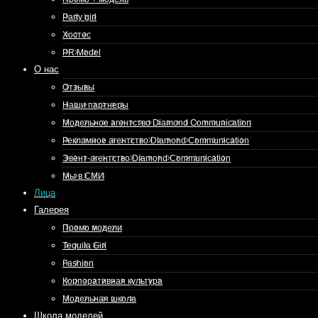
Party girl
Хостес
PR Model
О нас
Отзывы
Наши партнеры
Модельное агентство Diamond Communication
Рекламное агентство Diamond Communication
Эвент-агентство Diamond Communication
Мы в СМИ
Лица
Галерея
Промо модели
Tequila Girl
Fashion
Корпоративная культура
Модельная школа
Школа моделей