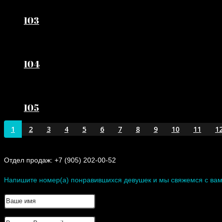
103
104
105
1
2
3
4
5
6
7
8
9
10
11
1
Отдел продаж: +7 (905) 202-00-52
Напишите номер(а) понравившихся девушек и мы свяжемся с вам