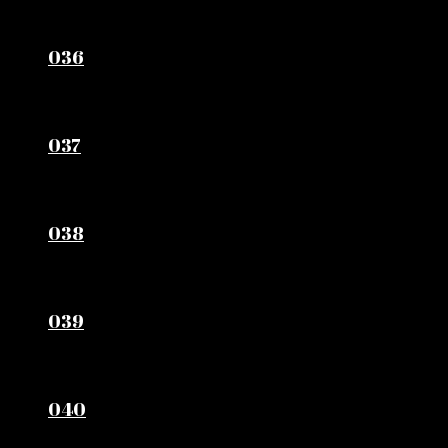
036
037
038
039
040