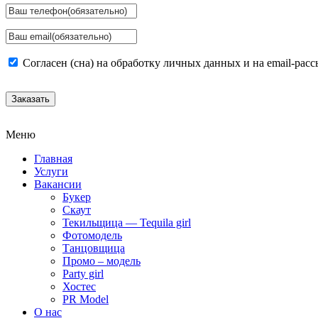
Согласен (сна) на обработку личных данных и на email-рас
Заказать
Меню
Главная
Услуги
Вакансии
Букер
Скаут
Текильщица — Tequila girl
Фотомодель
Танцовщица
Промо – модель
Party girl
Хостес
PR Model
О нас