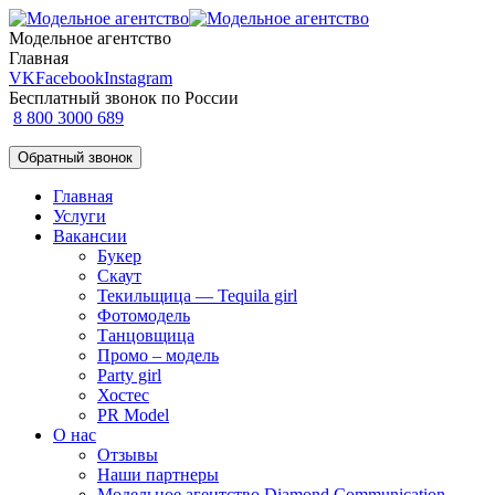
Модельное агентство
Главная
VK
Facebook
Instagram
Бесплатный звонок по России
8 800 3000 689
Обратный звонок
Главная
Услуги
Вакансии
Букер
Скаут
Текильщица — Tequila girl
Фотомодель
Танцовщица
Промо – модель
Party girl
Хостес
PR Model
О нас
Отзывы
Наши партнеры
Модельное агентство Diamond Communication