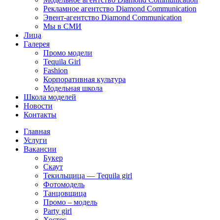
Рекламное агентство Diamond Communication
Эвент-агентство Diamond Communication
Мы в СМИ
Лица
Галерея
Промо модели
Tequila Girl
Fashion
Корпоративная культура
Модельная школа
Школа моделей
Новости
Контакты
Главная
Услуги
Вакансии
Букер
Скаут
Текильщица — Tequila girl
Фотомодель
Танцовщица
Промо – модель
Party girl
Хостес