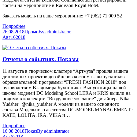
гостей на мероприятие в Radisson Royal Hotel.
Заказать модель на ваше мероприятие: +7 (962) 71 000 52
Подробнее
26.08.2018
Промо
By
administrator
Авг
16
2018
Отчеты о событиях. Показы
11 августа в творческом кластере “Артмуза” прошла защита
дипломных проектов дизайнеров костюма – выпускников
образовательной программы “FRESH FASHION 2018” под
руководством Владимира Бухинника. Выпускницы нашей
школы моделей DC Modeling School LERA и KRIS вышли на
подиум в коллекции “Воздушное молчание” дизайнера Nika
Yudsher | @nika_yudsher А модели из нашего основного
состава Модельного агентства DC-MODEL MANAGEMENT :
KATE, LOLITA, IRA, VIKA и…
Подробнее
16.08.2018
Показ
By
administrator
Авг
6
2018