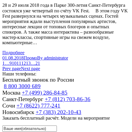
28 и 29 июля 2018 года в Парке 300-летия Санкт-Петербурга
состоялся уже четвертый по счёту VK Fest. ⠀ В этом году VK
Fest развернулся на четырех музыкальных сценах. Гостей
мероприятия ждали выступления популярных артистов,
интересные лекции от топовых блогеров и опытных
спикеров. А также масса интерактива – разнообразные
мастер-классы, спортивные игры на свежем воздухе,
компьютерные…
Подробнее
01.08.2018
Промо
By
administrator
1
…
9
10
11
12
13
…
21
Prev page
Next page
Наши телефоны:
Бесплатный звонок по России
8 800 3000 689
Москва
+7 (499) 286-84-85
Санкт-Петербург
+7 (812) 703-86-36
Сочи
+7 (8622) 777-241
Новосибирск
+7 (383) 202-10-43
Заказать бесплатный расчёт. Модели на мероприятие