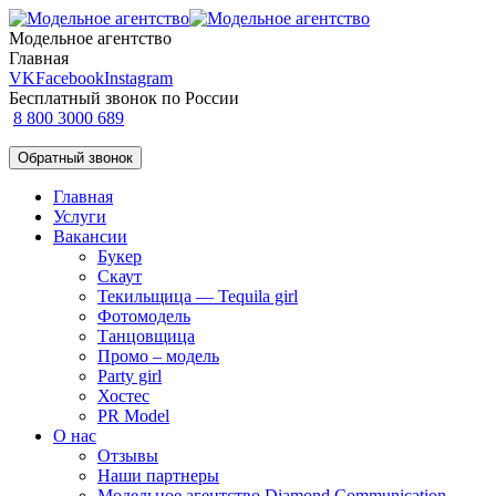
Модельное агентство
Главная
VK
Facebook
Instagram
Бесплатный звонок по России
8 800 3000 689
Обратный звонок
Главная
Услуги
Вакансии
Букер
Скаут
Текильщица — Tequila girl
Фотомодель
Танцовщица
Промо – модель
Party girl
Хостес
PR Model
О нас
Отзывы
Наши партнеры
Модельное агентство Diamond Communication