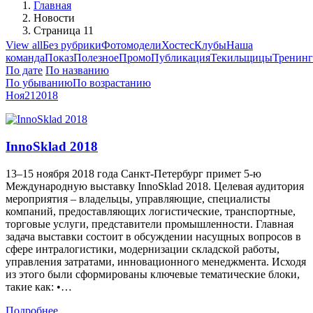
Главная
Новости
Страница 11
View all
Без рубрики
Фотомодели
Хостес
Клубы
Наша
команда
Показ
Полезное
Промо
Публикация
Текильщицы
Тренин
По дате
По названию
По убыванию
По возрастанию
Ноя
21
2018
InnoSklad 2018
13–15 ноября 2018 года Санкт-Петербург примет 5-ю
Международную выставку InnoSklad 2018. Целевая аудитория
мероприятия – владельцы, управляющие, специалисты
компаний, предоставляющих логистические, транспортные,
торговые услуги, представители промышленности. Главная
задача выставки состоит в обсуждении насущных вопросов в
сфере интралогистики, модернизации складской работы,
управления затратами, инновационного менеджмента. Исходя
из этого были сформированы ключевые тематические блоки,
такие как: •…
Подробнее