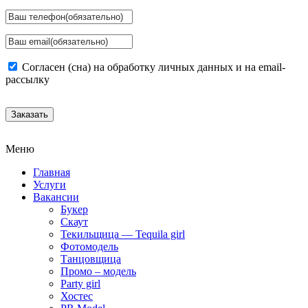
Согласен (сна) на обработку личных данных и на email-
рассылку
Заказать
Меню
Главная
Услуги
Вакансии
Букер
Скаут
Текильщица — Tequila girl
Фотомодель
Танцовщица
Промо – модель
Party girl
Хостес