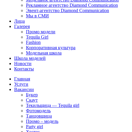
Рекламное агентство Diamond Communication
Эвент-агентство Diamond Communication
Мы в СМИ
Лица
Галерея
Промо модели
Tequila Girl
Fashion
Корпоративная культура
Модельная школа
Школа моделей
Новости
Контакты
Главная
Услуги
Вакансии
Букер
Скаут
Текильщица — Tequila girl
Фотомодель
Танцовщица
Промо – модель
Party girl
Хостес