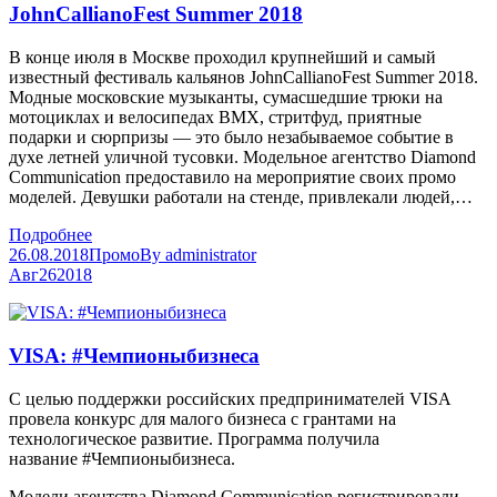
JohnCallianoFest Summer 2018
В конце июля в Москве проходил крупнейший и самый
известный фестиваль кальянов JohnCallianoFest Summer 2018.
Модные московские музыканты, сумасшедшие трюки на
мотоциклах и велосипедах BMX, стритфуд, приятные
подарки и сюрпризы — это было незабываемое событие в
духе летней уличной тусовки. Модельное агентство Diamond
Communication предоставило на мероприятие своих промо
моделей. Девушки работали на стенде, привлекали людей,…
Подробнее
26.08.2018
Промо
By
administrator
Авг
26
2018
VISA: #Чемпионыбизнеса
С целью поддержки российских предпринимателей VISA
провела конкурс для малого бизнеса с грантами на
технологическое развитие. Программа получила
название #Чемпионыбизнеса.
Модели агентства Diamond Communication регистрировали