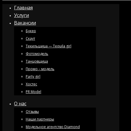
Главная
Услуги
Вакансии
Букер
Скаут
Текильщица — Tequila girl
Фотомодель
Танцовщица
Промо – модель
Party girl
Хостес
PR Model
О нас
Отзывы
Наши партнеры
Модельное агентство Diamond