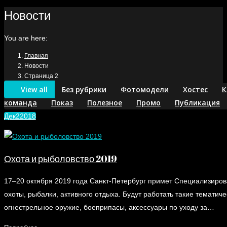
Новости
You are here:
Главная
Новости
Страница 2
View all
Без рубрики
Фотомодели
Хостес
К
команда
Показ
Полезное
Промо
Публикация
Дек
2
2018
Охота и рыболовство 2019
17–20 октября 2019 года Санкт-Петербург примет Специализиров
охоты, рыбалки, активного отдыха. Будут работать такие тематич
огнестрельное оружие, боеприпасы, аксессуары по уходу за…