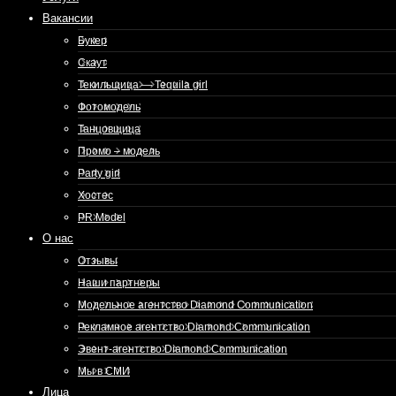
Вакансии
Букер
Скаут
Текильщица — Tequila girl
Фотомодель
Танцовщица
Промо – модель
Party girl
Хостес
PR Model
О нас
Отзывы
Наши партнеры
Модельное агентство Diamond Communication
Рекламное агентство Diamond Communication
Эвент-агентство Diamond Communication
Мы в СМИ
Лица