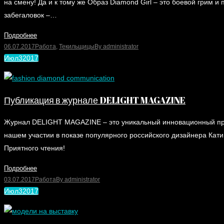
на смену! Да и к тому же Образ Diamond Girl – это боевой грим
забегаловок –…
Подробнее
06.07.2017
Работа
,
Текильщицы
By
administrator
Июл
3
2017
Публикация в журнале DELIGHT MAGAZINE
Журнал DELIGHT MAGAZINE – это уникальный инновационный прое
нашем участии в показе популярного российского дизайнера Кати
Приятного чтения!
Подробнее
03.07.2017
Работа
By
administrator
Июл
3
2017