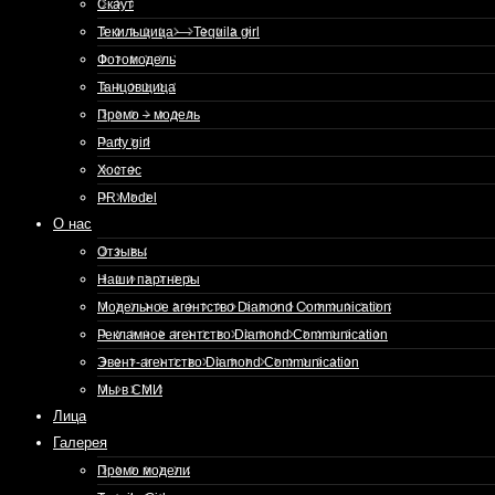
Скаут
Текильщица — Tequila girl
Фотомодель
Танцовщица
Промо – модель
Party girl
Хостес
PR Model
О нас
Отзывы
Наши партнеры
Модельное агентство Diamond Communication
Рекламное агентство Diamond Communication
Эвент-агентство Diamond Communication
Мы в СМИ
Лица
Галерея
Промо модели