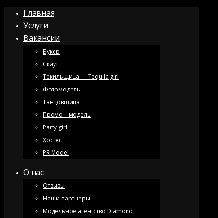
Главная
Услуги
Вакансии
Букер
Скаут
Текильщица — Tequila girl
Фотомодель
Танцовщица
Промо – модель
Party girl
Хостес
PR Model
О нас
Отзывы
Наши партнеры
Модельное агентство Diamond