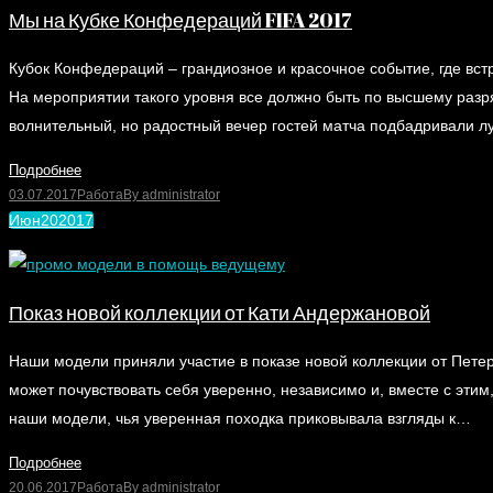
Мы на Кубке Конфедераций FIFA 2017
Кубок Конфедераций – грандиозное и красочное событие, где в
На мероприятии такого уровня все должно быть по высшему разря
волнительный, но радостный вечер гостей матча подбадривали 
Подробнее
03.07.2017
Работа
By
administrator
Июн
20
2017
Показ новой коллекции от Кати Андержановой
Наши модели приняли участие в показе новой коллекции от Петер
может почувствовать себя уверенно, независимо и, вместе с эти
наши модели, чья уверенная походка приковывала взгляды к…
Подробнее
20.06.2017
Работа
By
administrator