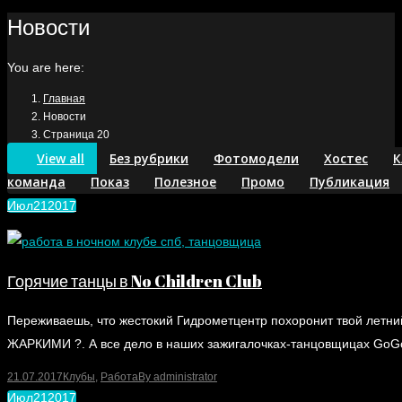
Новости
You are here:
Главная
Новости
Страница 20
View all
Без рубрики
Фотомодели
Хостес
К
команда
Показ
Полезное
Промо
Публикация
Июл
21
2017
Горячие танцы в No Children Club
Переживаешь, что жестокий Гидрометцентр похоронит твой летни
ЖАРКИМИ ?. А все дело в наших зажигалочках-танцовщицах GoGo
21.07.2017
Клубы
,
Работа
By
administrator
Июл
21
2017