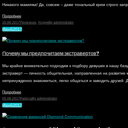
Никакого макияжа! Да, совсем – даже тональный крем строго за
Подробнее
20.06.2017
Полезное
,
Услуги
By
administrator
Июн
5
2017
Почему мы предпочитаем экстравертов?
Мы крайне внимательно подходим к подбору девушек в нашу базу 
экстраверт — личность общительная, направленная на развитие к
непринужденно знакомиться, легко общаться и заводить друзей.
Подробнее
05.06.2017
Работа
By
administrator
Июн
5
2017