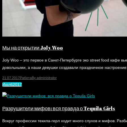
Мы на открытии Joly Woo
Joly Woo – это первое в Санкт-Петербурге эко street food кафе 
довольными, а наши девушки создавали праздничное настроение:
21.07.2017
Работа
By
administrator
Июл
6
2017
Разрушители мифов: вся правда о Tequila Girls
Вокруг профессии текила-герл ходит много слухов и мифов. Разб