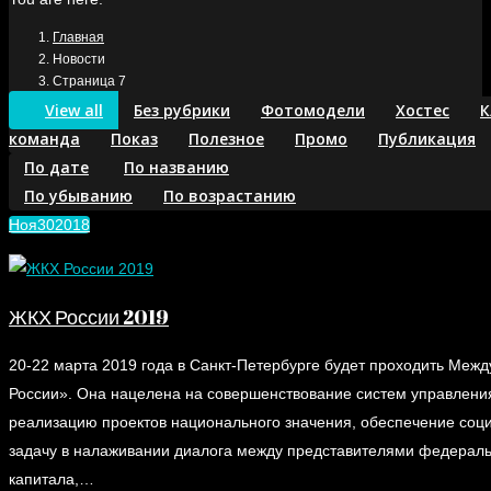
Главная
Новости
Страница 7
View all
Без рубрики
Фотомодели
Хостес
К
команда
Показ
Полезное
Промо
Публикация
По дате
По названию
По убыванию
По возрастанию
Ноя
30
2018
ЖКХ России 2019
20-22 марта 2019 года в Санкт-Петербурге будет проходить Ме
России». Она нацелена на совершенствование систем управления
реализацию проектов национального значения, обеспечение соц
задачу в налаживании диалога между представителями федераль
капитала,…