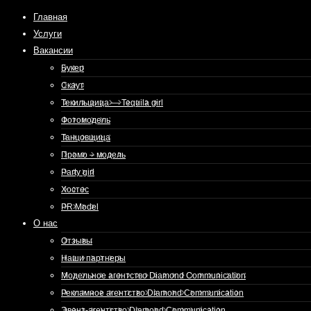
Главная
Услуги
Вакансии
Букер
Скаут
Текильщица — Tequila girl
Фотомодель
Танцовщица
Промо – модель
Party girl
Хостес
PR Model
О нас
Отзывы
Наши партнеры
Модельное агентство Diamond Communication
Рекламное агентство Diamond Communication
Эвент-агентство Diamond Communication