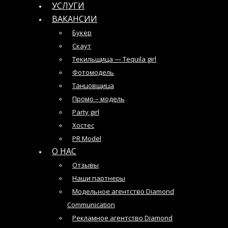
УСЛУГИ
ВАКАНСИИ
Букер
Скаут
Текильщица — Tequila girl
Фотомодель
Танцовщица
Промо – модель
Party girl
Хостес
PR Model
О НАС
Отзывы
Наши партнеры
Модельное агентство Diamond
Communication
Рекламное агентство Diamond